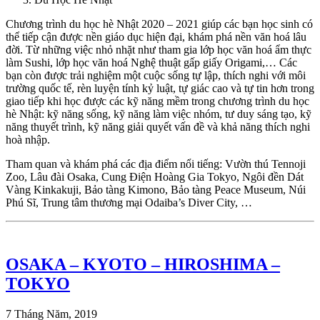
Chương trình du học hè Nhật 2020 – 2021 giúp các bạn học sinh có
thể tiếp cận được nền giáo dục hiện đại, khám phá nền văn hoá lâu
đời. Từ những việc nhỏ nhặt như tham gia lớp học văn hoá ẩm thực
làm Sushi, lớp học văn hoá Nghệ thuật gấp giấy Origami,… Các
bạn còn được trải nghiệm một cuộc sống tự lập, thích nghi với môi
trường quốc tế, rèn luyện tính kỷ luật, tự giác cao và tự tin hơn trong
giao tiếp khi học được các kỹ năng mềm trong chương trình du học
hè Nhật: kỹ năng sống, kỹ năng làm việc nhóm, tư duy sáng tạo, kỹ
năng thuyết trình, kỹ năng giải quyết vấn đề và khả năng thích nghi
hoà nhập.
Tham quan và khám phá các địa điểm nổi tiếng: Vườn thú Tennoji
Zoo, Lâu đài Osaka, Cung Điện Hoàng Gia Tokyo, Ngôi đền Dát
Vàng Kinkakuji, Bảo tàng Kimono, Bảo tàng Peace Museum, Núi
Phú Sĩ, Trung tâm thương mại Odaiba’s Diver City, …
OSAKA – KYOTO – HIROSHIMA –
TOKYO
7 Tháng Năm, 2019