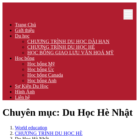
Trang Chủ
Giới thiệu
Du học
CHƯƠNG TRÌNH DU HỌC DÀI HẠN
CHƯƠNG TRÌNH DU HỌC HÈ
HỌC BỔNG GIAO LƯU VĂN HOÁ MỸ
Học bổng
Học bổng Mỹ
Học bổng Úc
Học bổng Canada
Học bổng Anh
Sự Kiện Du Học
Hình Ảnh
Liên hệ
Chuyên mục: Du Học Hè Nhật
World education
CHƯƠNG TRÌNH DU HỌC HÈ
Du Học Hè Nhật