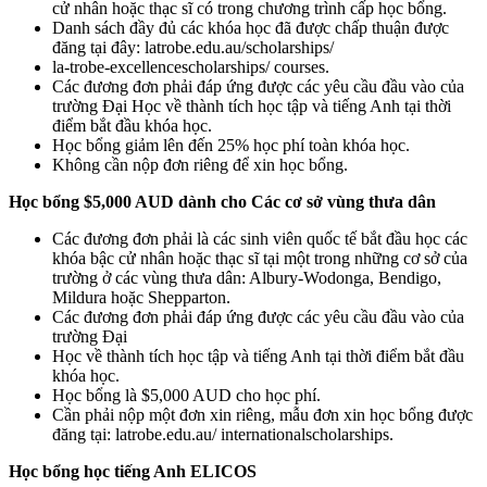
cử nhân hoặc thạc sĩ có trong chương trình cấp học bổng.
Danh sách đầy đủ các khóa học đã được chấp thuận được
đăng tại đây: latrobe.edu.au/scholarships/
la-trobe-excellencescholarships/ courses.
Các đương đơn phải đáp ứng được các yêu cầu đầu vào của
trường Đại Học về thành tích học tập và tiếng Anh tại thời
điểm bắt đầu khóa học.
Học bổng giảm lên đến 25% học phí toàn khóa học.
Không cần nộp đơn riêng để xin học bổng.
Học bổng $5,000 AUD dành cho Các cơ sở vùng thưa dân
Các đương đơn phải là các sinh viên quốc tế bắt đầu học các
khóa bậc cử nhân hoặc thạc sĩ tại một trong những cơ sở của
trường ở các vùng thưa dân: Albury-Wodonga, Bendigo,
Mildura hoặc Shepparton.
Các đương đơn phải đáp ứng được các yêu cầu đầu vào của
trường Đại
Học về thành tích học tập và tiếng Anh tại thời điểm bắt đầu
khóa học.
Học bổng là $5,000 AUD cho học phí.
Cần phải nộp một đơn xin riêng, mẫu đơn xin học bổng được
đăng tại: latrobe.edu.au/ internationalscholarships.
Học bổng học tiếng Anh ELICOS