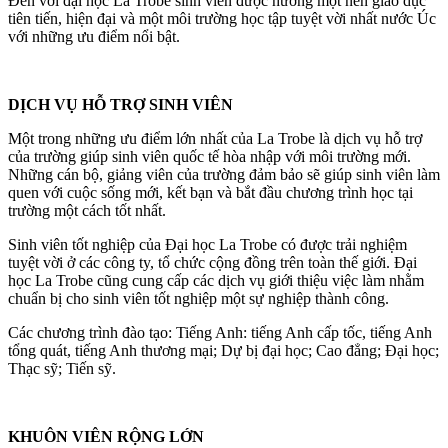
Đến với đại học La Trobe sinh viên được hưởng một nền giáo dục
tiên tiến, hiện đại và một môi trường học tập tuyệt vời nhất nước Úc
với những ưu điểm nổi bật.
DỊCH VỤ HỖ TRỢ SINH VIÊN
Một trong những ưu điểm lớn nhất của La Trobe là dịch vụ hỗ trợ
của trường giúp sinh viên quốc tế hòa nhập với môi trường mới.
Những cán bộ, giảng viên của trường đảm bảo sẽ giúp sinh viên làm
quen với cuộc sống mới, kết bạn và bắt đầu chương trình học tại
trường một cách tốt nhất.
Sinh viên tốt nghiệp của Đại học La Trobe có được trải nghiệm
tuyệt vời ở các công ty, tổ chức cộng đồng trên toàn thế giới. Đại
học La Trobe cũng cung cấp các dịch vụ giới thiệu việc làm nhằm
chuẩn bị cho sinh viên tốt nghiệp một sự nghiệp thành công.
Các chương trình đào tạo: Tiếng Anh: tiếng Anh cấp tốc, tiếng Anh
tổng quát, tiếng Anh thương mại; Dự bị đại học; Cao đẳng; Đại học;
Thạc sỹ; Tiến sỹ.
KHUÔN VIÊN RỘNG LỚN