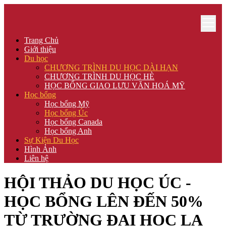
Trang Chủ
Giới thiệu
Du học
CHƯƠNG TRÌNH DU HỌC DÀI HẠN
CHƯƠNG TRÌNH DU HỌC HÈ
HỌC BỔNG GIAO LƯU VĂN HOÁ MỸ
Học bổng
Học bổng Mỹ
Học bổng Úc
Học bổng Canada
Học bổng Anh
Sự Kiện Du Học
Hình Ảnh
Liên hệ
HỘI THẢO DU HỌC ÚC -
HỌC BỔNG LÊN ĐẾN 50%
TỪ TRƯỜNG ĐẠI HỌC LA