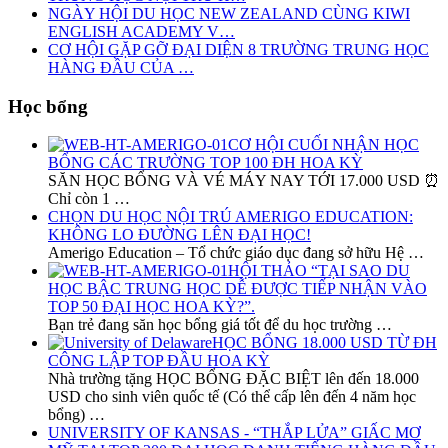
NGÀY HỘI DU HỌC NEW ZEALAND CÙNG KIWI
ENGLISH ACADEMY V…
CƠ HỘI GẶP GỠ ĐẠI DIỆN 8 TRƯỜNG TRUNG HỌC
HÀNG ĐẦU CỦA …
Học bổng
CƠ HỘI CUỐI NHẬN HỌC
BỔNG CÁC TRƯỜNG TOP 100 ĐH HOA KỲ
SĂN HỌC BỔNG VÀ VÉ MÁY NAY TỚI 17.000 USD ⏰
Chỉ còn 1 …
CHỌN DU HỌC NỘI TRÚ AMERIGO EDUCATION:
KHÔNG LO ĐƯỜNG LÊN ĐẠI HỌC!
Amerigo Education – Tổ chức giáo dục đang sở hữu Hệ …
HỘI THẢO “TẠI SAO DU
HỌC BẬC TRUNG HỌC DỄ ĐƯỢC TIẾP NHẬN VÀO
TOP 50 ĐẠI HỌC HOA KỲ?”.
Bạn trẻ đang săn học bổng giá tốt để du học trường …
HỌC BỔNG 18.000 USD TỪ ĐH
CÔNG LẬP TOP ĐẦU HOA KỲ
Nhà trường tặng HỌC BỔNG ĐẶC BIỆT lên đến 18.000
USD cho sinh viên quốc tế (Có thể cấp lên đến 4 năm học
bổng) …
UNIVERSITY OF KANSAS - “THẮP LỬA” GIẤC MƠ