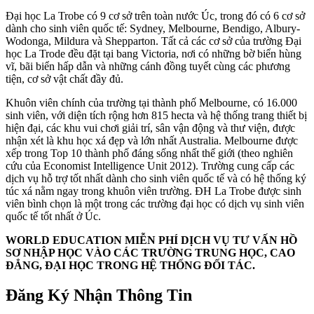
Đại học La Trobe có 9 cơ sở trên toàn nước Úc, trong đó có 6 cơ sở
dành cho sinh viên quốc tế: Sydney, Melbourne, Bendigo, Albury-
Wodonga, Mildura và Shepparton. Tất cả các cơ sở của trường Đại
học La Trode đều đặt tại bang Victoria, nơi có những bờ biển hùng
vĩ, bãi biển hấp dẫn và những cánh đồng tuyết cùng các phương
tiện, cơ sở vật chất đầy đủ.
Khuôn viên chính của trường tại thành phố Melbourne, có 16.000
sinh viên, với diện tích rộng hơn 815 hecta và hệ thống trang thiết bị
hiện đại, các khu vui chơi giải trí, sân vận động và thư viện, được
nhận xét là khu học xá đẹp và lớn nhất Australia. Melbourne được
xếp trong Top 10 thành phố đáng sống nhất thế giới (theo nghiên
cứu của Economist Intelligence Unit 2012). Trường cung cấp các
dịch vụ hỗ trợ tốt nhất dành cho sinh viên quốc tế và có hệ thống ký
túc xá nằm ngay trong khuôn viên trường. ĐH La Trobe được sinh
viên bình chọn là một trong các trường đại học có dịch vụ sinh viên
quốc tế tốt nhất ở Úc.
WORLD EDUCATION MIỄN PHÍ DỊCH VỤ TƯ VẤN HỒ
SƠ NHẬP HỌC VÀO CÁC TRƯỜNG TRUNG HỌC, CAO
ĐẲNG, ĐẠI HỌC TRONG HỆ THỐNG ĐỐI TÁC.
Đăng Ký Nhận Thông Tin