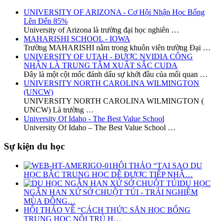
UNIVERSITY OF ARIZONA - Cơ Hội Nhận Học Bổng
Lên Đến 85%
University of Arizona là trường đại học nghiên …
MAHARISHI SCHOOL - IOWA
Trường MAHARISHI nằm trong khuôn viên trường Đại …
UNIVERSITY OF UTAH - ĐƯỢC NVIDIA CÔNG
NHẬN LÀ TRUNG TÂM XUẤT SẮC CUDA
Đây là một cột mốc đánh dấu sự khởi đầu của mối quan …
UNIVERSITY NORTH CAROLINA WILMINGTON
(UNCW)
UNIVERSITY NORTH CAROLINA WILMINGTON (
UNCW) Là trường …
University Of Idaho - The Best Value School
University Of Idaho – The Best Value School …
Sự kiện du học
HỘI THẢO “TẠI SAO DU
HỌC BẬC TRUNG HỌC DỄ ĐƯỢC TIẾP NHẬ…
DU HỌC
NGẮN HẠN XỨ SỞ CHUỘT TÚI - TRẢI NGHIỆM
MÙA ĐÔNG…
HỘI THẢO VỀ “CÁCH THỨC SĂN HỌC BỔNG
TRUNG HỌC NỘI TRÚ H…