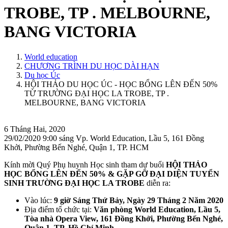
TROBE, TP . MELBOURNE,
BANG VICTORIA
World education
CHƯƠNG TRÌNH DU HỌC DÀI HẠN
Du học Úc
HỘI THẢO DU HỌC ÚC - HỌC BỔNG LÊN ĐẾN 50%
TỪ TRƯỜNG ĐẠI HỌC LA TROBE, TP .
MELBOURNE, BANG VICTORIA
6 Tháng Hai, 2020
29/02/2020 9:00 sáng
Vp. World Education, Lầu 5, 161 Đồng
Khởi, Phường Bến Nghé, Quận 1, TP. HCM
Kính mời Quý Phụ huynh Học sinh tham dự buổi
HỘI THẢO
HỌC BỔNG LÊN ĐẾN 50% & GẶP GỠ ĐẠI DIỆN TUYỂN
SINH TRƯỜNG ĐẠI HỌC LA TROBE
diễn ra:
Vào lúc:
9 giờ Sáng Thứ Bảy, Ngày 29 Tháng 2 Năm 2020
Địa điểm tổ chức tại:
Văn phòng World Education, Lầu 5,
Tòa nhà Opera View, 161 Đồng Khởi, Phường Bến Nghé,
Quận 1, TP. Hồ Chí Minh
.