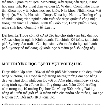
thể thao, Quản trị du lịch, Marketing, Xây dựng dân dụng, Khoa
học máy tính, Kỹ thuật điện và điện tử, Vi điện, Công nghệ thông
tin, Khoa học y tế, Khoa học sức khỏe, Nha khoa, Nhãn khoa, Vật
lý trị liệu, Y sinh, Hóa sinh, Dược, Khoa học Nano… Trường cũng
có nhiều công trình nghiên cứu xuất sắc được quốc tế công nhận
trong lĩnh vực: Tài chính, Kinh tế, Giáo dục, Dược phẩm, Công
nghệ sinh học, Quản lý y tế, Luật…
Đại học La Trobe có một cơ sở đào tạo cho sinh viên bậc đại học
với các chuyên ngành Kinh doanh, Tài chính, Kế toán.. tại thành
phố Sydney, Australia. Các bạn sinh viên muốn du học tại thành
phố Sydney có thể đăng ký khóa học ở thành phố sôi động này.
MÔI TRƯỜNG HỌC TẬP TUYỆT VỜI TẠI ÚC
Được thành lập năm 1964 tại thành phố Melbourne xinh đẹp, thuộc
bang Victoria, La Trobe là một trong những trường đại học hàng
đầu và năng động nhất của Úc với phương pháp giảng dạy và các
công trình nghiên cứu có tính ứng dụng cao. Năm 2005, trường
nằm trong top 10 trường Đại học Úc và top 500 trường Đại học
hàng đầu trên thế giới và là thành viên của nhóm các trường Đại học
Nghiên cứu Đổi mới (IRU) của Úc.