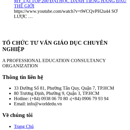
MỸ TẠI TOP 200 ĐẠI HỌC DANH TIẾNG HÀNG ĐẦU
THẾ GIỚI
https://www.youtube.com/watch?v=tWCQvPH2u44 SƠ
LƯỢC …
TỔ CHỨC TƯ VẤN GIÁO DỤC CHUYÊN
NGHIỆP
A PROFESSIONAL EDUCATION CONSULTANCY
ORGANIZATION
Thông tin liên hệ
33 Đường Số 81, Phường Tân Quy, Quận 7, TP.HCM
80 Trương Định, Phường 9, Quận 3, TP.HCM
Hotline: (+84) 0938 06 70 80 -(+84) 0906 79 93 94
Email: info@worldedu.vn
Về chúng tôi
Trang Chủ