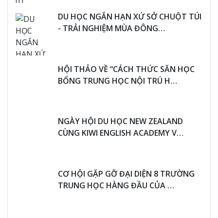
DU HỌC NGẮN HẠN XỨ SỞ CHUỘT TÚI
- TRẢI NGHIỆM MÙA ĐÔNG…
HỘI THẢO VỀ “CÁCH THỨC SĂN HỌC
BỔNG TRUNG HỌC NỘI TRÚ H…
NGÀY HỘI DU HỌC NEW ZEALAND
CÙNG KIWI ENGLISH ACADEMY V…
CƠ HỘI GẶP GỠ ĐẠI DIỆN 8 TRƯỜNG
TRUNG HỌC HÀNG ĐẦU CỦA …