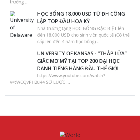
trường …
HỌC BỔNG 18.000 USD TỪ ĐH CÔNG
LẬP TOP ĐẦU HOA KỲ
Nhà trường tặng HỌC BỔNG ĐẶC BIỆT lên
đến 18.000 USD cho sinh viên quốc tế (Có thể
cấp lên đến 4 năm học bổng) …
UNIVERSITY OF KANSAS - “THẮP LỬA”
GIẤC MƠ MỸ TẠI TOP 200 ĐẠI HỌC
DANH TIẾNG HÀNG ĐẦU THẾ GIỚI
https://www.youtube.com/watch?
v=tWCQvPH2u44 SƠ LƯỢC …