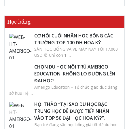
Học bổng
CƠ HỘI CUỐI NHẬN HỌC BỔNG CÁC
TRƯỜNG TOP 100 ĐH HOA KỲ
SĂN HỌC BỔNG VÀ VÉ MÁY NAY TỚI 17.000
USD ⏰ Chỉ còn 1 …
CHỌN DU HỌC NỘI TRÚ AMERIGO
EDUCATION: KHÔNG LO ĐƯỜNG LÊN
ĐẠI HỌC!
Amerigo Education – Tổ chức giáo dục đang
sở hữu Hệ …
HỘI THẢO “TẠI SAO DU HỌC BẬC
TRUNG HỌC DỄ ĐƯỢC TIẾP NHẬN
VÀO TOP 50 ĐẠI HỌC HOA KỲ?”.
Bạn trẻ đang săn học bổng giá tốt để du học