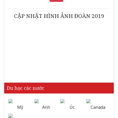
CẬP NHẬT HÌNH ẢNH ĐOÀN 2019
Du học các nước
Mỹ
Anh
Úc
Canada