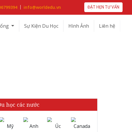
06799394
info@worldedu.vn
ĐẶT HẸN TƯ VẤN
bổng
Sự Kiện Du Học
Hình Ảnh
Liên hệ
LAYSIA
Du học các nước
Mỹ
Anh
Úc
Canada