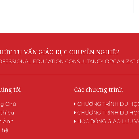
CHỨC TƯ VẤN GIÁO DỤC CHUYÊN NGHIỆP
OFESSIONAL EDUCATION CONSULTANCY ORGANIZATI
húng tôi
Các chương trình
ng Chủ
CHƯƠNG TRÌNH DU HỌ
 thiệu
CHƯƠNG TRÌNH DU HỌC
h Ảnh
HỌC BỔNG GIAO LƯU V
 hệ