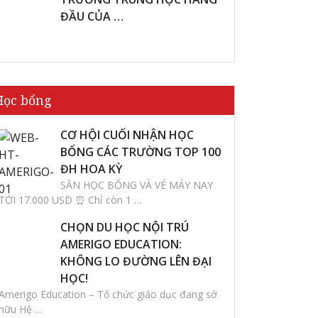
ĐẦU CỦA …
Học bổng
CƠ HỘI CUỐI NHẬN HỌC
BỔNG CÁC TRƯỜNG TOP 100
ĐH HOA KỲ
SĂN HỌC BỔNG VÀ VÉ MÁY NAY
TỚI 17.000 USD ⏰ Chỉ còn 1 …
CHỌN DU HỌC NỘI TRÚ
AMERIGO EDUCATION:
KHÔNG LO ĐƯỜNG LÊN ĐẠI
HỌC!
Amerigo Education – Tổ chức giáo dục đang sở
hữu Hệ …