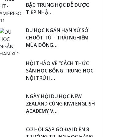
BẬC TRUNG HỌC DỄ ĐƯỢC
TIẾP NHẬ…
DU HỌC NGẮN HẠN XỨ SỞ
CHUỘT TÚI - TRẢI NGHIỆM
MÙA ĐÔNG…
HỘI THẢO VỀ “CÁCH THỨC
SĂN HỌC BỔNG TRUNG HỌC
NỘI TRÚ H…
NGÀY HỘI DU HỌC NEW
ZEALAND CÙNG KIWI ENGLISH
ACADEMY V…
CƠ HỘI GẶP GỠ ĐẠI DIỆN 8
TRƯỜNG TRUNG HỌC HÀNG