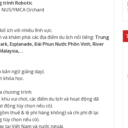
g trình Robotic
s, NUS/YMCA Orchard
ổ ích với nhiếu lĩnh vực.
à khám phá: các địa điểm du lịch nổi tiếng:
Trung
ark, Esplanade, Đài Phun Nước Phồn Vinh, River
-Malaysia,…
n bản ngữ giảng dạy).
ất khóa học.
a chương trình.
 khu vui chơi, các điểm du lịch và hoạt động dã
ạt động tùy chọn nếu có).
ồm thuế & lệ phí hàng không) và chi phí đi lại
g tùy chọn nếu có).
bay tại Việt Nam và nước ngoài.