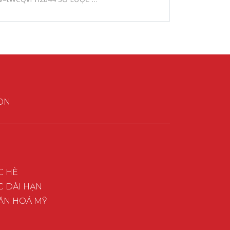
ON
C HÈ
 DÀI HẠN
ĂN HOÁ MỸ