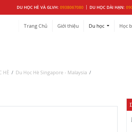
DU HỌC HÈ VÀ GLVH:
0938067080
DU HỌC DÀI HẠN:
09
Trang Chủ
Giới thiệu
Du học
Học 
C HÈ
Du Học Hè Singapore - Malaysia
SINGAPORE - MA