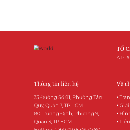
TỔ 
A PR
Thông tin liên hệ
Về c
33 Đường Số 81, Phường Tân
Tra
Quy, Quận 7, TP.HCM
Giới
80 Trương Định, Phường 9,
Hìn
Quận 3, TP.HCM
Liên
Hotline: (+84) 0938 06 70 80 -