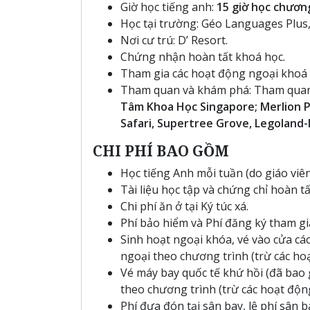
Giờ học tiếng anh:
15 giờ học chươn
Học tại trường: Géo Languages Plu
Nơi cư trú: D’ Resort.
Chứng nhận hoàn tất khoá học.
Tham gia các hoạt động ngoại khoá b
Tham quan và khám phá: Tham quan v
Tâm Khoa Học Singapore; Merlion P
Safari, Supertree Grove, Legoland
CHI PHÍ BAO GỒM
Học tiếng Anh mỗi tuần (do giáo viê
Tài liệu học tập và chứng chỉ hoàn t
Chi phí ăn ở tại Ký túc xá.
Phí bảo hiểm và Phí đăng ký tham gi
Sinh hoạt ngoại khóa, vé vào cửa các
ngoại theo chương trình (trừ các ho
Vé máy bay quốc tế khứ hồi (đã bao g
theo chương trình (trừ các hoạt độn
Phí đưa đón tại sân bay, lệ phí sân 