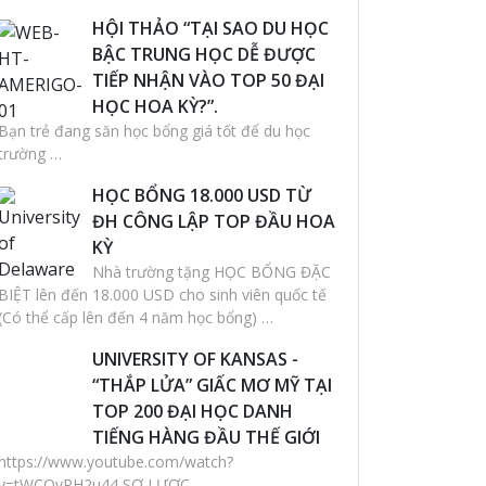
HỘI THẢO “TẠI SAO DU HỌC
BẬC TRUNG HỌC DỄ ĐƯỢC
TIẾP NHẬN VÀO TOP 50 ĐẠI
HỌC HOA KỲ?”.
Bạn trẻ đang săn học bổng giá tốt để du học
trường …
HỌC BỔNG 18.000 USD TỪ
ĐH CÔNG LẬP TOP ĐẦU HOA
KỲ
Nhà trường tặng HỌC BỔNG ĐẶC
BIỆT lên đến 18.000 USD cho sinh viên quốc tế
(Có thể cấp lên đến 4 năm học bổng) …
UNIVERSITY OF KANSAS -
“THẮP LỬA” GIẤC MƠ MỸ TẠI
TOP 200 ĐẠI HỌC DANH
TIẾNG HÀNG ĐẦU THẾ GIỚI
https://www.youtube.com/watch?
v=tWCQvPH2u44 SƠ LƯỢC …